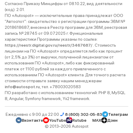
Согласно Приказу Минцифры от 08.10.22, вид деятельности
(код): 2.01.
ПО «Autospot» — исключительные права принадлежат ООО
"Автоспот": свидетельство о регистрации программы ЭВМ №
2018618687, внесена в Реестр программ для ЭВМ, реестровая
запись № 28745 от 09.07.2025 г. Функциональные
характеристики Программы указаны по ссылке:
https://reestr.digital.gov.ru/reestr/3467687/
. Стоимость
лицензии на ПО «Autospot» определяется либо как процент
(от 2,5% до 3%) от выручки, полученной лицензиатом от
использования ПО «Autospot», либо как фиксированный
платеж от 1100 рублей за каждого привлеченного с
использованием ПО «Autospot» клиента. Для точного расчета
стоимости отправьте заявку нашим менеджерам
info@autospot.ru
, тел. +78003020583
ПО разработано с использованием технологий: PHP 8, MySQL
8, Angular, Symfony framework, Yii2 framework.
Ежедневно с 9:00 до 22:00
8 (800) 302-05-83
Телеграм
Вконтакте
YouTube
Rutube
MAX
Дзен
© 2013–2026 Autospot