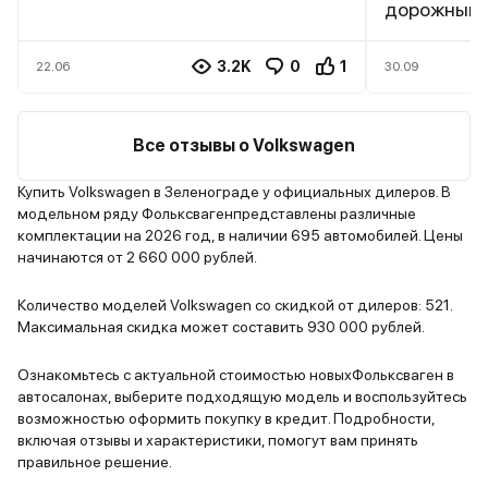
по стойкам под приборную
дорожный 
щитовую и образовывать лужи
отличные, 
под передними половиками, (
экономична
3.2K
0
1
22.06
30.09
ответ официального дилера меня
столице око
просто удивил: "Конструктивная
да ТО подр
особенность авто!!!"), пластик в
текущие ре
Все отзывы о Volkswagen
салоне просто ужас, царапается
сам по себе, задняя часть
Купить Volkswagen в Зеленограде у официальных дилеров. В
модельном ряду Фольксвагенпредставлены различные
сидений продавливается от
комплектации на 2026 год, в наличии 695 автомобилей. Цены
малейшего прикосновения,
начинаются от 2 660 000 рублей.
крепления крышек органайзеров
в багажном отсеке авто хрупкие
Количество моделей Volkswagen со скидкой от дилеров: 521.
(там где хранится убогий
Максимальная скидка может составить 930 000 рублей.
домкрат, которым даже легковой
автомобиль страшно поднимать и
Ознакомьтесь с актуальной стоимостью новыхФольксваген в
автосалонах, выберите подходящую модель и воспользуйтесь
ключ болоньевый который при
возможностью оформить покупку в кредит. Подробности,
первом же использовании вышел
включая отзывы и характеристики, помогут вам принять
из строя), лепестки ломаются.
правильное решение.
Сиденья ужасно тяжелые,