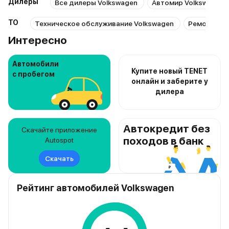
Дилеры
Все дилеры Volkswagen
Автомир Volkswagen 
ТО
Техническое обслуживание Volkswagen
Ремонт Vol
Интересно
Автомобили
Купите новый TENET
с пробегом
онлайн и заберите у
дилера
Автокредит без
Скачайте приложение
походов в банк
Autospot
Скачать
Рейтинг автомобилей Volkswagen