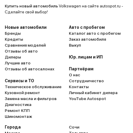
неповоротливые, используются
Купить новый автомобиль
Volkswagen на сайте autospot.ru -
только в одном положении, на
Сделайте свой выбор!
дальних дистанциях семья
жалуется ( по сравнению с
Новые автомобили
Авто с пробегом
предыдущими авто (МАЗДА
Бренды
Каталог авто с пробегом
Кредиты
Заказ автомобиля
БОНГО ФРЕНДИ, ХОНДА
Сравнения моделей
Выкуп
СТЕПВАГОН, ТОЙОТА АЛЬФАРД,
Отзывы об авто
МЕРСЕДЕС МЛ)) сравнивая
Дилеры
Юр. лицам и ИП
комфорт размещения на
Лучшие авто
сиденьях с поездкой в
Отзывы об автосалонах
Партнёрам
О нас
маршрутной Газели!!!
Сервисы и ТО
Сотрудничество
Управляемость авто в зимнее
Техническое обслуживание
Контакты
время просто ужас! Даже на
Кузовной ремонт
Личный кабинет дилера
шипованных колесах авто не
Замена масла и фильтров
YouTube Autospot
управляемое, легко уходит в
Диагностика
Ремонт КПП
занос (может быть из-за длинны
Шиномонтаж
базы), из небольших сугробов
выезжает с большим трудом, на
Города
Сочи