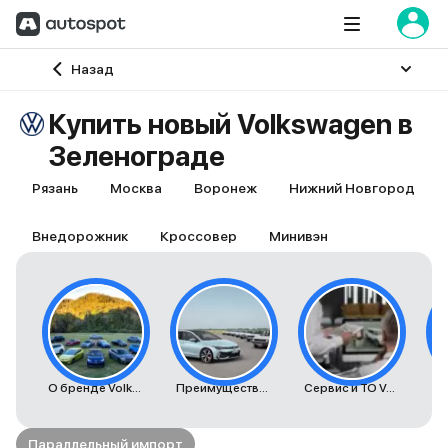
Главная
Назад
Купить новый Volkswagen в
Зеленограде
Рязань
Москва
Воронеж
Нижний Новгород
Внедорожник
Кроссовер
Минивэн
О бренде Volkswagen
Преимущества автомобилей Volkswagen
Сервис и ТО Volkswagen
К
Параллельный импорт