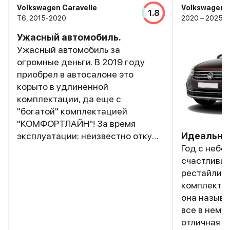
Volkswagen Caravelle
Volkswagen 
1.8
T6, 2015-2020
2020 – 2025, I
Ужасный автомобиль.
Ужасный автомобиль за
огромные деньги. В 2019 году
приобрел в автосалоне это
корыто в удлинённой
комплектации, да еще с
"богатой" комплектацией
"КОМФОРТЛАЙН"! За время
эксплуатации: неизвестно откуда
Идеальны
появились сколы которые начали
Год с небо
ржаветь несмотря на то, что
счастливы
пробивая по VINу данное авто
рестайлинг
оцинковано полностью. После
комплектац
сильных морозов на внутренней
она называ
стороне крыши появился
все в нем 
конденсат который начал стекать
отличная б