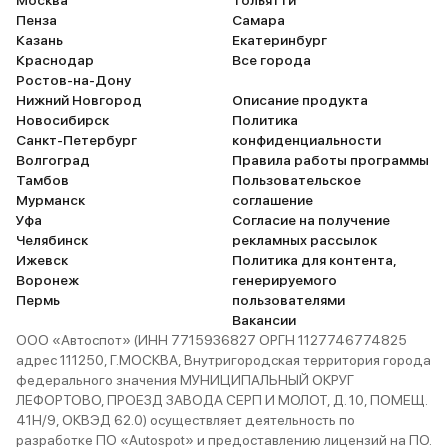
обгон ооооочень опасно
Москва
Тольятти
Пенза
Самара
выходить, так как после 90 км. ч.
Казань
Екатеринбург
авто ооочень вяло набирает
Краснодар
Все города
скорость. Одним словом можно
Ростов-на-Дону
перечислять долго недостатки
Нижний Новгород
Описание продукта
данного авто, между прочим
Новосибирск
Политика
Санкт-Петербург
конфиденциальности
немецкой сборки. Поэтому когда
Волгоград
Правила работы программы
я смотрю обзоры купленных
Тамбов
Пользовательское
автовладельцев мне становится
Мурманск
соглашение
смешно.
Уфа
Согласие на получение
Челябинск
рекламных рассылок
Ижевск
Политика для контента,
Воронеж
генерируемого
Пермь
пользователями
Вакансии
ООО «Автоспот» (ИНН 7715936827 ОРГН 1127746774825
адрес 111250, Г.МОСКВА, Внутригородская территория города
федерального значения МУНИЦИПАЛЬНЫЙ ОКРУГ
ЛЕФОРТОВО, ПРОЕЗД ЗАВОДА СЕРП И МОЛОТ, Д. 10, ПОМЕЩ.
41Н/9, ОКВЭД 62.0) осуществляет деятельность по
разработке ПО «Autospot» и предоставлению лицензий на ПО.